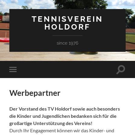
TENNISVEREIN
HOLDORF
since 1976
Suchfe
Mobile-
ein-/a
Menü
ein-/ausblenden
Werbepartner
Der Vorstand des TV Holdorf sowie auch besonders
die Kinder und Jugendlichen bedanken sich für die
großartige Unterstützung des Vereins!
Durch Ihr Engagement können wir das Kinder- und